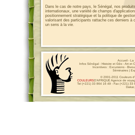
Dans le cas de notre pays, le Sénégal, nos produits 
internationaux, une variété de champs d'applications
positionnement stratégique et la politique de gestio
valorisant des participants rattache ces derniers à
un sens à la vie.
Accueil
-
La 
Infos Sénégal :
Histoire et Géo
-
Art et 
Incentives :
Excursions
-
Bivou
Séminaires
|
Ex
© 2001-2011 Couleurs d'A
COULEURS
D'AFRIQUE Agence de voyage
Tel (+221) 33 864 16 49 - Fax (+221) 33 
Dakar